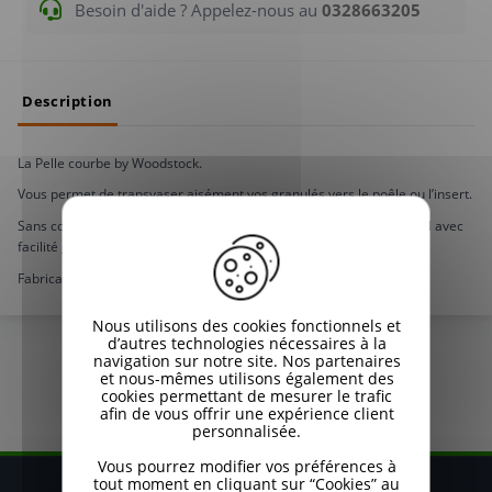
Besoin d'aide ? Appelez-nous au
0328663205
Description
La Pelle courbe by Woodstock.
Vous permet de transvaser aisément vos granulés vers le poêle ou l’insert.
Sans contrainte de charge à porter, vous alimenterez votre appareil avec
facilité grâce à cet accessoire design et pratique.
Fabrication Française
Nous utilisons des cookies fonctionnels et
d’autres technologies nécessaires à la
navigation sur notre site. Nos partenaires
et nous-mêmes utilisons également des
cookies permettant de mesurer le trafic
afin de vous offrir une expérience client
personnalisée.
Vous pourrez modifier vos préférences à
tout moment en cliquant sur “Cookies” au
Restez informé de nos promos