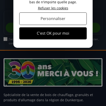
bas de n'importe quelle page.
Recevez nos promos et actualités avant la saison !
Refuser les cookies
Personnaliser
C'est OK pour moi
J'accepte que BES Energie utilise mes données pour me recontacter,
conformément à sa politique de confidentialité.
Spécialiste de la vente de bois de chauffage, granulés et
produits d'allumage dans la région de Dunkerque.