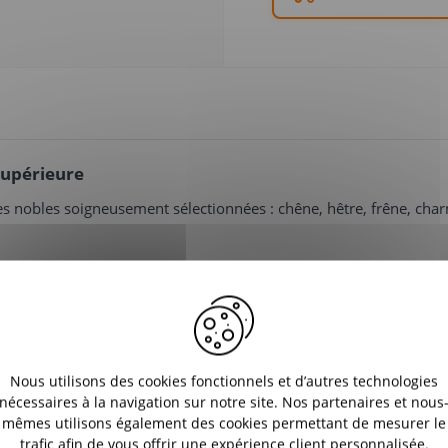
supérieure
es nobles soigneusement sélectionnées : chêne, hêtre, frêne, charm
vé et ventilé, pour une combustion efficace et un fort pouvoir cal
urant une performance énergétique élevée.
ons du gouvernement concernant la vente de bois de chauffage, 
Nous utilisons des cookies fonctionnels et d’autres technologies
nécessaires à la navigation sur notre site. Nos partenaires et nous
mêmes utilisons également des cookies permettant de mesurer le
trafic afin de vous offrir une expérience client personnalisée.