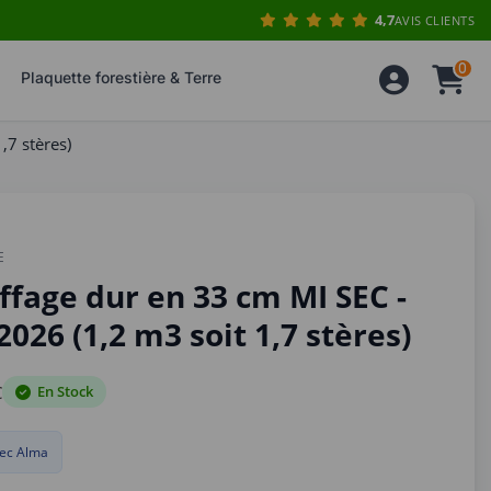
4,7
AVIS CLIENTS
0
Plaquette forestière & Terre
,7 stères)
E
ffage dur en 33 cm MI SEC -
026 (1,2 m3 soit 1,7 stères)
C
En Stock
ec Alma