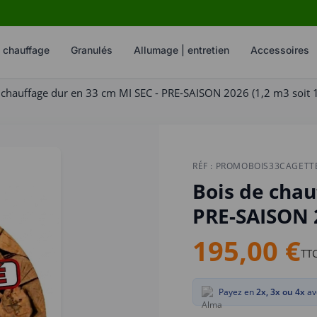
e chauffage
Granulés
allumage | entretien
accessoires
 chauffage dur en 33 cm MI SEC - PRE-SAISON 2026 (1,2 m3 soit 1
RÉF :
PROMOBOIS33CAGETT
Bois de chau
PRE-SAISON 2
195,00 €
TT
Payez en
2x, 3x ou 4x
av