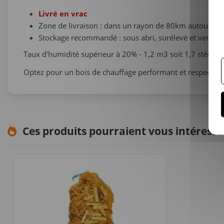
Livré en vrac
Zone de livraison : dans un rayon de 80km autour de 
Stockage recommandé : sous abri, surélevé et ventilé, 
Taux d'humidité supérieur à 20% - 1,2 m3 soit 1,7 stère
Optez pour un bois de chauffage performant et respectue
Ces produits pourraient vous intéresse