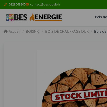
Panneau de gestion des cookies
0328663205
contact@bes-opale.fr
Bois d
Accueil
BOISNRJ
BOIS DE CHAUFFAGE DUR
Bois de