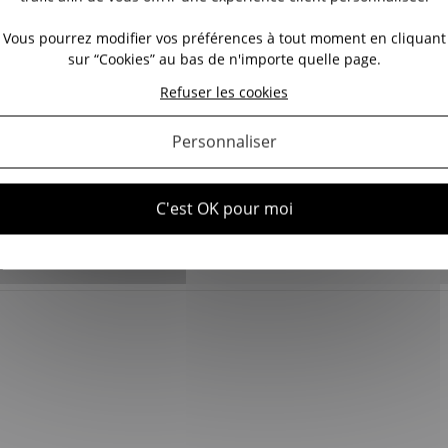
Vous pourrez modifier vos préférences à tout moment en cliquant
Dunkerque, incluant Coudekerque-Branche, Bergues, Gravelines, 
sur “Cookies” au bas de n'importe quelle page.
afin de préserver la qualité du bois.
Refuser les cookies
Personnaliser
ux des normes en vigueur.
C'est OK pour moi
r